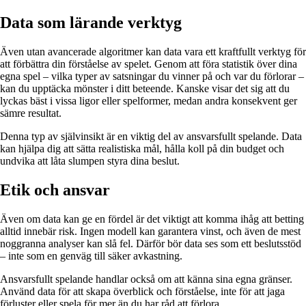
Data som lärande verktyg
Även utan avancerade algoritmer kan data vara ett kraftfullt verktyg för
att förbättra din förståelse av spelet. Genom att föra statistik över dina
egna spel – vilka typer av satsningar du vinner på och var du förlorar –
kan du upptäcka mönster i ditt beteende. Kanske visar det sig att du
lyckas bäst i vissa ligor eller spelformer, medan andra konsekvent ger
sämre resultat.
Denna typ av självinsikt är en viktig del av ansvarsfullt spelande. Data
kan hjälpa dig att sätta realistiska mål, hålla koll på din budget och
undvika att låta slumpen styra dina beslut.
Etik och ansvar
Även om data kan ge en fördel är det viktigt att komma ihåg att betting
alltid innebär risk. Ingen modell kan garantera vinst, och även de mest
noggranna analyser kan slå fel. Därför bör data ses som ett beslutsstöd
– inte som en genväg till säker avkastning.
Ansvarsfullt spelande handlar också om att känna sina egna gränser.
Använd data för att skapa överblick och förståelse, inte för att jaga
förluster eller spela för mer än du har råd att förlora.