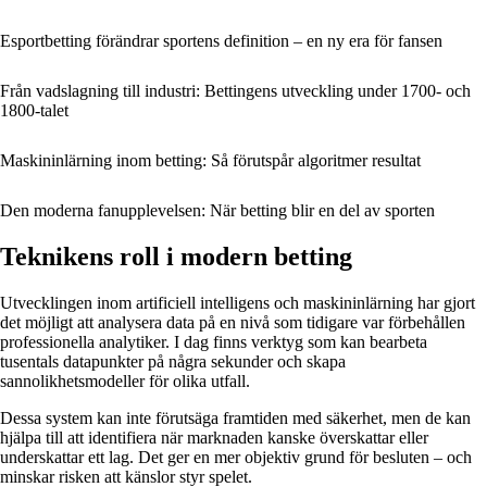
Esportbetting förändrar sportens definition – en ny era för fansen
Från vadslagning till industri: Bettingens utveckling under 1700- och
1800-talet
Maskininlärning inom betting: Så förutspår algoritmer resultat
Den moderna fanupplevelsen: När betting blir en del av sporten
Teknikens roll i modern betting
Utvecklingen inom artificiell intelligens och maskininlärning har gjort
det möjligt att analysera data på en nivå som tidigare var förbehållen
professionella analytiker. I dag finns verktyg som kan bearbeta
tusentals datapunkter på några sekunder och skapa
sannolikhetsmodeller för olika utfall.
Dessa system kan inte förutsäga framtiden med säkerhet, men de kan
hjälpa till att identifiera när marknaden kanske överskattar eller
underskattar ett lag. Det ger en mer objektiv grund för besluten – och
minskar risken att känslor styr spelet.