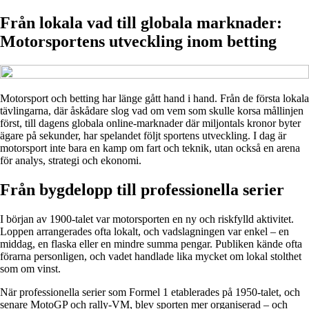
Från lokala vad till globala marknader:
Motorsportens utveckling inom betting
Motorsport och betting har länge gått hand i hand. Från de första lokala
tävlingarna, där åskådare slog vad om vem som skulle korsa mållinjen
först, till dagens globala online-marknader där miljontals kronor byter
ägare på sekunder, har spelandet följt sportens utveckling. I dag är
motorsport inte bara en kamp om fart och teknik, utan också en arena
för analys, strategi och ekonomi.
Från bygdelopp till professionella serier
I början av 1900-talet var motorsporten en ny och riskfylld aktivitet.
Loppen arrangerades ofta lokalt, och vadslagningen var enkel – en
middag, en flaska eller en mindre summa pengar. Publiken kände ofta
förarna personligen, och vadet handlade lika mycket om lokal stolthet
som om vinst.
När professionella serier som Formel 1 etablerades på 1950-talet, och
senare MotoGP och rally-VM, blev sporten mer organiserad – och