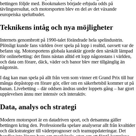
bettingen följde med. Bookmakers började erbjuda odds på
tävlingsresultat, och motorsporten blev en del av det växande
europeiska spelutbudet.
Teknikens intåg och nya möjligheter
Internets genombrott på 1990-talet förändrade hela spelindustrin.
Plötsligt kunde fans världen över spela på lopp i realtid, oavsett var de
befann sig. Motorsportens globala karaktär gjorde den särskilt lämpad
för onlinebetting: det finns nästan alltid ett lopp någonstans i världen,
och data om förare, däck, väder och banor blev mer tillgänglig än
någonsin.
I dag kan man spela på allt från vem som vinner ett Grand Prix till hur
många depåstopp en förare gör, eller om en säkerhetsbil kommer ut på
banan. Livebetting – där oddsen ändras under loppets gång – har gjort
upplevelsen ännu mer intensiv och interaktiv.
Data, analys och strategi
Modern motorsport är en datadriven sport, och detsamma gäller
bettingen kring den. Professionella spelare analyserar allt från kvaltider
och däckstrategier till väderprognoser och teamuppdateringar. Det