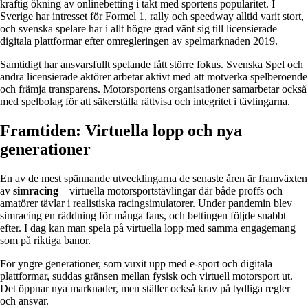
kraftig ökning av onlinebetting i takt med sportens popularitet. I
Sverige har intresset för Formel 1, rally och speedway alltid varit stort,
och svenska spelare har i allt högre grad vänt sig till licensierade
digitala plattformar efter omregleringen av spelmarknaden 2019.
Samtidigt har ansvarsfullt spelande fått större fokus. Svenska Spel och
andra licensierade aktörer arbetar aktivt med att motverka spelberoende
och främja transparens. Motorsportens organisationer samarbetar också
med spelbolag för att säkerställa rättvisa och integritet i tävlingarna.
Framtiden: Virtuella lopp och nya
generationer
En av de mest spännande utvecklingarna de senaste åren är framväxten
av
simracing
– virtuella motorsportstävlingar där både proffs och
amatörer tävlar i realistiska racingsimulatorer. Under pandemin blev
simracing en räddning för många fans, och bettingen följde snabbt
efter. I dag kan man spela på virtuella lopp med samma engagemang
som på riktiga banor.
För yngre generationer, som vuxit upp med e-sport och digitala
plattformar, suddas gränsen mellan fysisk och virtuell motorsport ut.
Det öppnar nya marknader, men ställer också krav på tydliga regler
och ansvar.