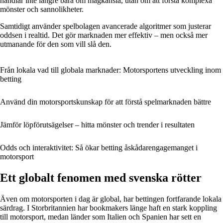
handlar inte längre bara om magkänsla, utan om att förstå komplexa
mönster och sannolikheter.
Samtidigt använder spelbolagen avancerade algoritmer som justerar
oddsen i realtid. Det gör marknaden mer effektiv – men också mer
utmanande för den som vill slå den.
Från lokala vad till globala marknader: Motorsportens utveckling inom
betting
Använd din motorsportskunskap för att förstå spelmarknaden bättre
Jämför löpförutsägelser – hitta mönster och trender i resultaten
Odds och interaktivitet: Så ökar betting åskådarengagemanget i
motorsport
Ett globalt fenomen med svenska rötter
Även om motorsporten i dag är global, har bettingen fortfarande lokala
särdrag. I Storbritannien har bookmakers länge haft en stark koppling
till motorsport, medan länder som Italien och Spanien har sett en