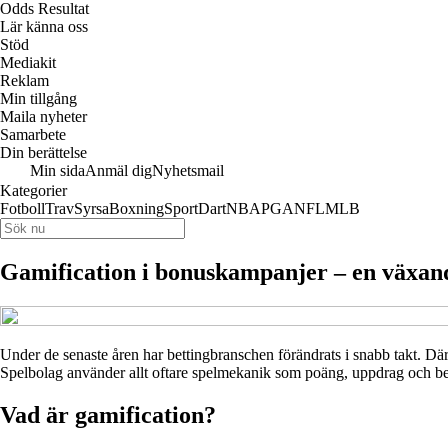
Odds Resultat
Lär känna oss
Stöd
Mediakit
Reklam
Min tillgång
Maila nyheter
Samarbete
Din berättelse
Min sida
Anmäl dig
Nyhetsmail
Kategorier
Fotboll
Trav
Syrsa
Boxning
Sport
Dart
NBA
PGA
NFL
MLB
Gamification i bonuskampanjer – en växand
Under de senaste åren har bettingbranschen förändrats i snabb takt. D
Spelbolag använder allt oftare spelmekanik som poäng, uppdrag och belö
Vad är gamification?