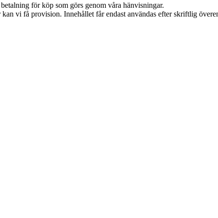
mot betalning för köp som görs genom våra hänvisningar.
kan vi få provision. Innehållet får endast användas efter skriftlig öve