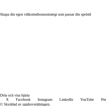
Skapa din egen välkomstbonusstrategi som passar din spelstil
Dela och visa hjärta
X
Facebook
Instagram
LinkedIn
YouTube
Pin
© Skyddad av upphovsrättslagen.