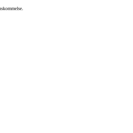
renskommelse.