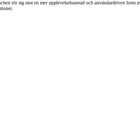
branschen rör sig mot en mer upplevelsebaserad och användardriven form
tioner.