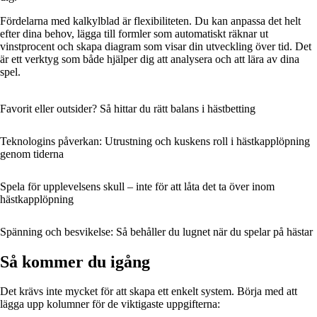
Fördelarna med kalkylblad är flexibiliteten. Du kan anpassa det helt
efter dina behov, lägga till formler som automatiskt räknar ut
vinstprocent och skapa diagram som visar din utveckling över tid. Det
är ett verktyg som både hjälper dig att analysera och att lära av dina
spel.
Favorit eller outsider? Så hittar du rätt balans i hästbetting
Teknologins påverkan: Utrustning och kuskens roll i hästkapplöpning
genom tiderna
Spela för upplevelsens skull – inte för att låta det ta över inom
hästkapplöpning
Spänning och besvikelse: Så behåller du lugnet när du spelar på hästar
Så kommer du igång
Det krävs inte mycket för att skapa ett enkelt system. Börja med att
lägga upp kolumner för de viktigaste uppgifterna: