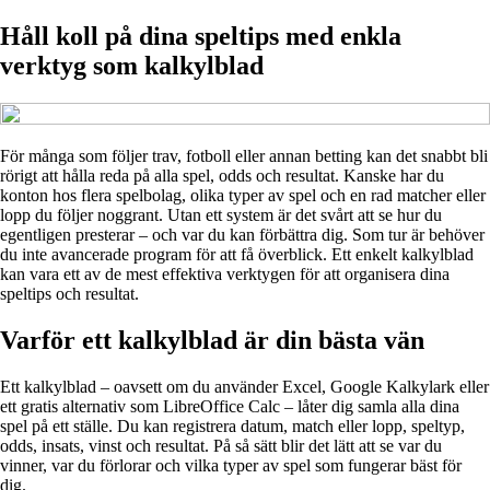
Håll koll på dina speltips med enkla
verktyg som kalkylblad
För många som följer trav, fotboll eller annan betting kan det snabbt bli
rörigt att hålla reda på alla spel, odds och resultat. Kanske har du
konton hos flera spelbolag, olika typer av spel och en rad matcher eller
lopp du följer noggrant. Utan ett system är det svårt att se hur du
egentligen presterar – och var du kan förbättra dig. Som tur är behöver
du inte avancerade program för att få överblick. Ett enkelt kalkylblad
kan vara ett av de mest effektiva verktygen för att organisera dina
speltips och resultat.
Varför ett kalkylblad är din bästa vän
Ett kalkylblad – oavsett om du använder Excel, Google Kalkylark eller
ett gratis alternativ som LibreOffice Calc – låter dig samla alla dina
spel på ett ställe. Du kan registrera datum, match eller lopp, speltyp,
odds, insats, vinst och resultat. På så sätt blir det lätt att se var du
vinner, var du förlorar och vilka typer av spel som fungerar bäst för
dig.