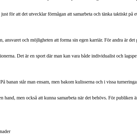
ust för att det utvecklar förmågan att samarbeta och tänka taktiskt på ett
eten, ansvaret och möjligheten att forma sin egen karriär. För andra är d
ionerna. Det är en sport där man kan vara både individualist och lagspe
a. På banan står man ensam, men bakom kulisserna och i vissa turnering
 egen hand, men också att kunna samarbeta när det behövs. För publiken 
knader