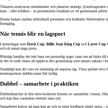
Tränaren analyserar motståndare och planerar strategi, fysioterapeuten s
äran – eller kritiken – är prestationen resultatet av ett gemensamt arbete
Denna balans mellan individuell prestation och kollektiv förberedelse ä
framgång.
När tennis blir en lagsport
I turneringar som
Davis Cup
,
Billie Jean King Cup
och
Laver Cup
f
och ett annat slags press.
Plötsligt handlar det inte bara om personlig seger, utan om att bidra ti
är det en unik chans att uppleva den gemenskap som annars saknas i ten
Samtidigt kan det vara en utmaning att anpassa sig. Vissa spelare trivs 
tennissportens dubbla natur blir tydlig.
Dubbel – samarbete i praktiken
Dubbelmatcher är den mest konkreta formen av samarbete i tennis. Här 
och kan läsa varandras rörelser utan ord.
Samarbetet kräver att man kan ge och ta emot feedback under press – och 