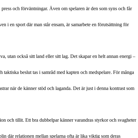
tera press och förväntningar. Även om spelaren är den som syns och får
ven i en sport där man står ensam, är samarbete en förutsättning för
va, utan också sitt land eller sitt lag. Det skapar en helt annan energi –
, och taktiska beslut tas i samråd med kapten och medspelare. För många
mstrar när de känner stöd och laganda. Det är just i denna kontrast som
n och tillit. Ett bra dubbelpar känner varandras styrkor och svagheter
lin där relationen mellan spelarna ofta är lika viktig som deras