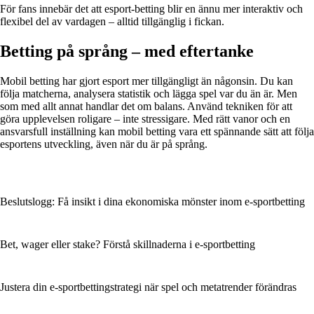
För fans innebär det att esport-betting blir en ännu mer interaktiv och
flexibel del av vardagen – alltid tillgänglig i fickan.
Betting på språng – med eftertanke
Mobil betting har gjort esport mer tillgängligt än någonsin. Du kan
följa matcherna, analysera statistik och lägga spel var du än är. Men
som med allt annat handlar det om balans. Använd tekniken för att
göra upplevelsen roligare – inte stressigare. Med rätt vanor och en
ansvarsfull inställning kan mobil betting vara ett spännande sätt att följa
esportens utveckling, även när du är på språng.
Beslutslogg: Få insikt i dina ekonomiska mönster inom e-sportbetting
Bet, wager eller stake? Förstå skillnaderna i e-sportbetting
Justera din e-sportbettingstrategi när spel och metatrender förändras