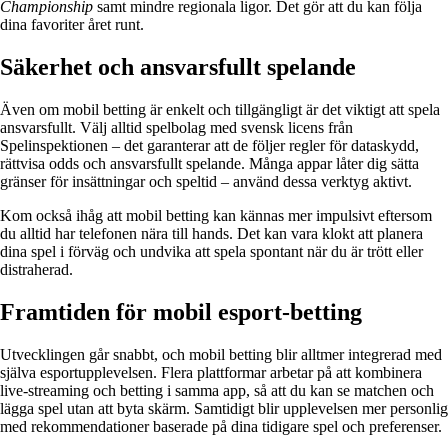
Championship
samt mindre regionala ligor. Det gör att du kan följa
dina favoriter året runt.
Säkerhet och ansvarsfullt spelande
Även om mobil betting är enkelt och tillgängligt är det viktigt att spela
ansvarsfullt. Välj alltid spelbolag med svensk licens från
Spelinspektionen – det garanterar att de följer regler för dataskydd,
rättvisa odds och ansvarsfullt spelande. Många appar låter dig sätta
gränser för insättningar och speltid – använd dessa verktyg aktivt.
Kom också ihåg att mobil betting kan kännas mer impulsivt eftersom
du alltid har telefonen nära till hands. Det kan vara klokt att planera
dina spel i förväg och undvika att spela spontant när du är trött eller
distraherad.
Framtiden för mobil esport-betting
Utvecklingen går snabbt, och mobil betting blir alltmer integrerad med
själva esportupplevelsen. Flera plattformar arbetar på att kombinera
live-streaming och betting i samma app, så att du kan se matchen och
lägga spel utan att byta skärm. Samtidigt blir upplevelsen mer personlig
med rekommendationer baserade på dina tidigare spel och preferenser.