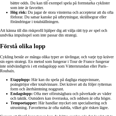
bättre odds. Du kan till exempel spela på formstarka cyklister
som inte är favoriter.
Hög risk:
Du jagar de stora vinsterna och accepterar att du ofta
förlorar. Du satsar kanske på utbrytningar, skrällsegrar eller
förändringar i totalställningen.
Att känna till din riskprofil hjälper dig att välja rätt typ av spel och
undvika impulsspel som inte passar din strategi.
Förstå olika lopp
Cykling består av många olika typer av tävlingar, och varje typ kräver
sin egen strategi. En metod som fungerar i Tour de France fungerar
inte nödvändigtvis i ett endagslopp som Vätternrundan eller Paris–
Roubaix.
Etapplopp:
Här kan du spela på dagliga etappvinnare,
poängtröjor eller totalvinnare. Det kräver att du följer rytternas
form och återhämtning noggrant.
Endagslopp:
Ofta mer oförutsägbara och påverkade av väder
och taktik. Outsiders kan överraska, och oddsen är ofta högre.
Tempoetapper:
Här handlar mycket om specialisering och
utrustning. Favoriterna är ofta stabila, vilket gör risken lägre.