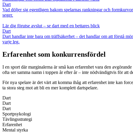
Dart
Vad döljer sig egentligen bakom spelarnas rankningar och formkurvor? 
seger.
Lär dig förutse avslut – se dart med en bettares blick
Dart
Dart handlar inte bara om träffsäkerhet – det handlar om att förstå mö
varje leg.
Erfarenhet som konkurrensfördel
I en sport där marginalerna är små kan erfarenhet vara den avgörande k
ofta ser samma namn i toppen år efter år – inte nödvändigtvis för att de
För nya spelare är det värt att komma ihåg att erfarenhet inte kan fo
ta stora steg mot att bli en mer komplett dartspelare.
Dart
Dart
Dart
Sportpsykologi
Tävlingsstrategi
Erfarenhet
Mental styrka