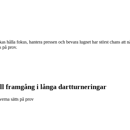
kas hålla fokus, hantera pressen och bevara lugnet har störst chans att n
s på prov.
ll framgång i långa dartturneringar
verna sätts på prov