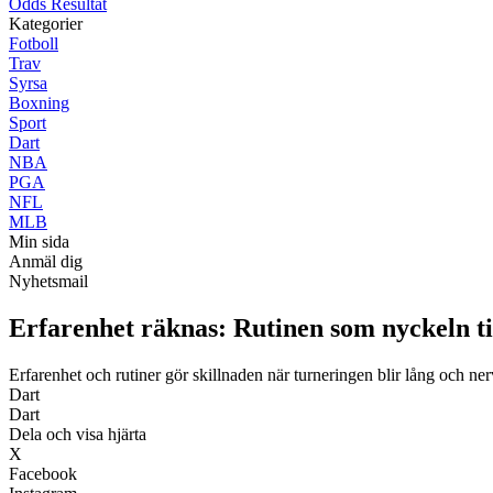
Odds Resultat
Kategorier
Fotboll
Trav
Syrsa
Boxning
Sport
Dart
NBA
PGA
NFL
MLB
Min sida
Anmäl dig
Nyhetsmail
Erfarenhet räknas: Rutinen som nyckeln ti
Erfarenhet och rutiner gör skillnaden när turneringen blir lång och ner
Dart
Dart
Dela och visa hjärta
X
Facebook