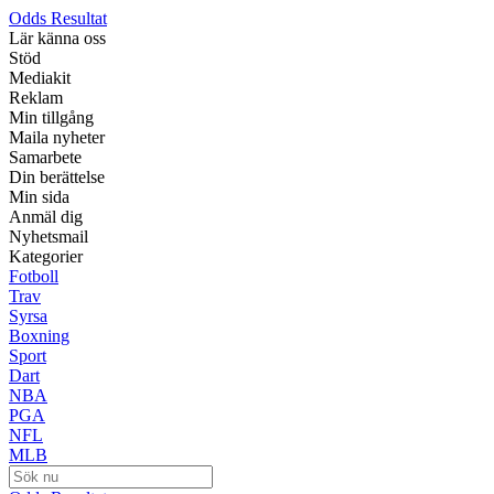
Odds Resultat
Lär känna oss
Stöd
Mediakit
Reklam
Min tillgång
Maila nyheter
Samarbete
Din berättelse
Min sida
Anmäl dig
Nyhetsmail
Kategorier
Fotboll
Trav
Syrsa
Boxning
Sport
Dart
NBA
PGA
NFL
MLB