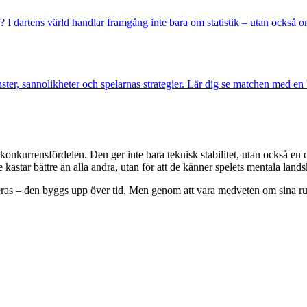
I dartens värld handlar framgång inte bara om statistik – utan också o
nster, sannolikheter och spelarnas strategier. Lär dig se matchen med en 
onkurrensfördelen. Den ger inte bara teknisk stabilitet, utan också en 
 kastar bättre än alla andra, utan för att de känner spelets mentala lands
rceras – den byggs upp över tid. Men genom att vara medveten om sina ru