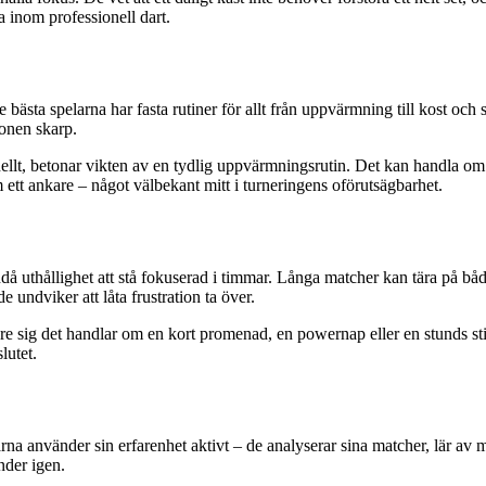
 inom professionell dart.
e bästa spelarna har fasta rutiner för allt från uppvärmning till kost o
onen skarp.
llt, betonar vikten av en tydlig uppvärmningsrutin. Det kan handla om e
 ett ankare – något välbekant mitt i turneringens oförutsägbarhet.
ändå uthållighet att stå fokuserad i timmar. Långa matcher kan tära på b
 undviker att låta frustration ta över.
vare sig det handlar om en kort promenad, en powernap eller en stunds 
lutet.
rna använder sin erfarenhet aktivt – de analyserar sina matcher, lär av m
nder igen.