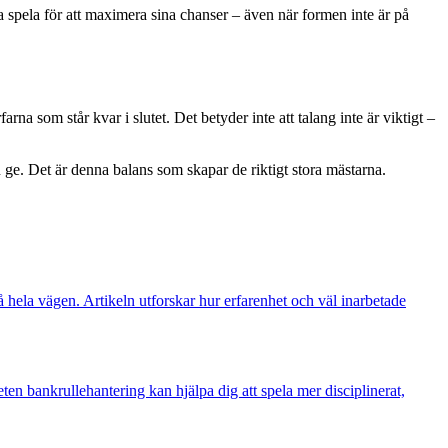
ka spela för att maximera sina chanser – även när formen inte är på
a som står kvar i slutet. Det betyder inte att talang inte är viktigt –
e. Det är denna balans som skapar de riktigt stora mästarna.
å hela vägen. Artikeln utforskar hur erfarenhet och väl inarbetade
n bankrullehantering kan hjälpa dig att spela mer disciplinerat,