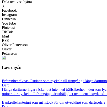
Dela och visa hjärta
X
Facebook
Instagram
LinkedIn
YouTube
Pinterest
TikTok
Mail
RSS
Oliver Pettersson
Oliver
Pettersson
Læs også:
Erfarenhet räknas: Rutinen som nyckeln till framgång i långa dartturn
Dart
I långa dartturneringar räcker det inte med träffsäkerhet – den som lyc
rutiner blir nyckeln till framgång när uthållighet och mental styrka sätt
Bankrullehantering som måttstock för din utveckling som dartspelare
Dart