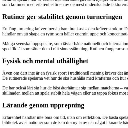
som kommer med erfarenhet är en av de mest underskattade faktorerna
Rutiner ger stabilitet genom turneringen
En lång turnering kräver mer än bara bra kast – den kräver struktur. D
handlar om att skapa en rytm som håller energin uppe och koncentrati
Många svenska toppspelare, som tävlar både nationellt och internatione
specifik låt som sätter dem i rätt sinnesstämning. Rutinen fungerar som
Fysisk och mental uthållighet
Även om dart inte är en fysisk sport i traditionell mening kräver det 
De rutinerade spelarna vet hur de ska hushålla med krafterna och hur de
De har också lärt sig hur de bäst återhämtar sig mellan matcherna – 
skillnaden mellan att spela stabilt hela vägen eller att tappa fokus mot s
Lärande genom upprepning
Erfarenhet handlar inte bara om tid, utan om reflektion. De bästa spela
bibliotek av situationer som de kan dra nytta av när något liknande hä