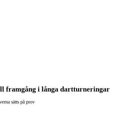
ll framgång i långa dartturneringar
verna sätts på prov