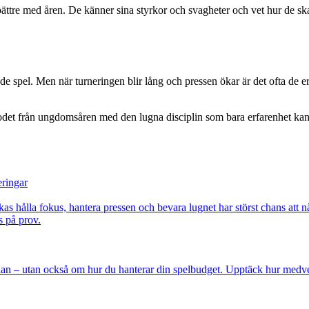
r bättre med åren. De känner sina styrkor och svagheter och vet hur de s
el. Men när turneringen blir lång och pressen ökar är det ofta de erfarn
det från ungdomsåren med den lugna disciplin som bara erfarenhet kan g
eringar
kas hålla fokus, hantera pressen och bevara lugnet har störst chans att n
s på prov.
lan – utan också om hur du hanterar din spelbudget. Upptäck hur medvete