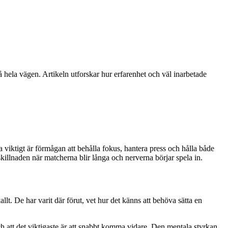
å hela vägen. Artikeln utforskar hur erfarenhet och väl inarbetade
a viktigt är förmågan att behålla fokus, hantera press och hålla både
skillnaden när matcherna blir långa och nerverna börjar spela in.
lt. De har varit där förut, vet hur det känns att behöva sätta en
 och att det viktigaste är att snabbt komma vidare. Den mentala styrkan