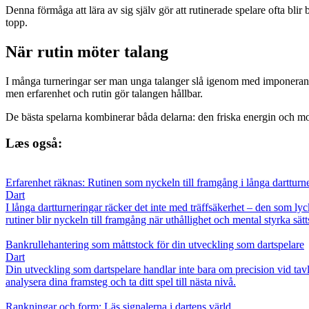
Denna förmåga att lära av sig själv gör att rutinerade spelare ofta bli
topp.
När rutin möter talang
I många turneringar ser man unga talanger slå igenom med imponerande sp
men erfarenhet och rutin gör talangen hållbar.
De bästa spelarna kombinerar båda delarna: den friska energin och mo
Læs også:
Erfarenhet räknas: Rutinen som nyckeln till framgång i långa dartturn
Dart
I långa dartturneringar räcker det inte med träffsäkerhet – den som lyc
rutiner blir nyckeln till framgång när uthållighet och mental styrka sätt
Bankrullehantering som måttstock för din utveckling som dartspelare
Dart
Din utveckling som dartspelare handlar inte bara om precision vid tav
analysera dina framsteg och ta ditt spel till nästa nivå.
Rankningar och form: Läs signalerna i dartens värld