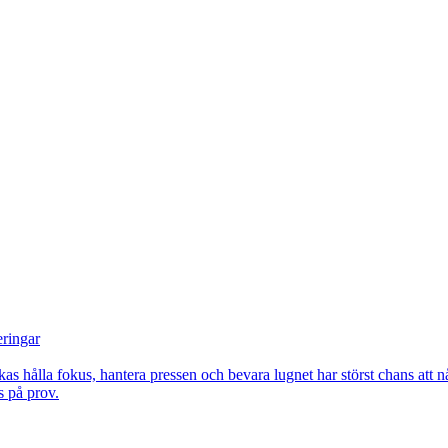
eringar
kas hålla fokus, hantera pressen och bevara lugnet har störst chans att n
s på prov.