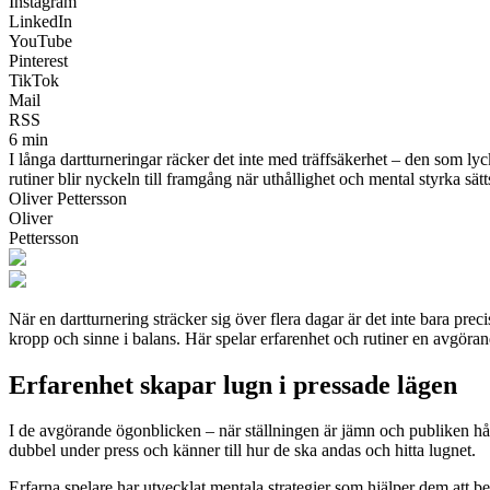
Instagram
LinkedIn
YouTube
Pinterest
TikTok
Mail
RSS
6 min
I långa dartturneringar räcker det inte med träffsäkerhet – den som lyc
rutiner blir nyckeln till framgång när uthållighet och mental styrka sätt
Oliver Pettersson
Oliver
Pettersson
När en dartturnering sträcker sig över flera dagar är det inte bara pre
kropp och sinne i balans. Här spelar erfarenhet och rutiner en avgörand
Erfarenhet skapar lugn i pressade lägen
I de avgörande ögonblicken – när ställningen är jämn och publiken hålle
dubbel under press och känner till hur de ska andas och hitta lugnet.
Erfarna spelare har utvecklat mentala strategier som hjälper dem att beh