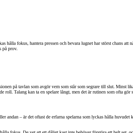
kas hålla fokus, hantera pressen och bevara lugnet har störst chans att n
s på prov.
cisionen på tavlan som avgör vem som står som segrare till slut. Minst lik
e roll. Talang kan ta en spelare långt, men det är rutinen som ofta gör 
r andan – är det oftast de erfarna spelarna som lyckas hålla huvudet kal
ålla fokus. De vet att ett dåligt kast inte behöver förstöra ett helt set,