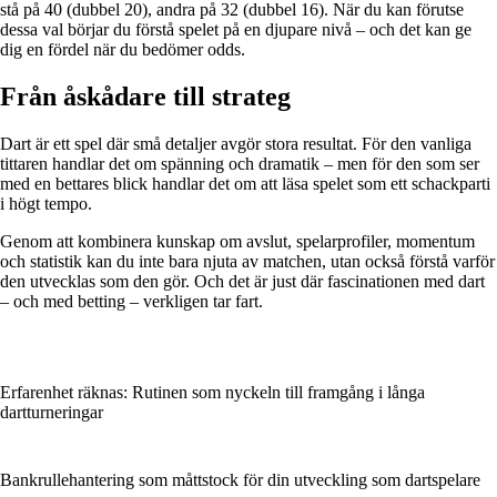
stå på 40 (dubbel 20), andra på 32 (dubbel 16). När du kan förutse
dessa val börjar du förstå spelet på en djupare nivå – och det kan ge
dig en fördel när du bedömer odds.
Från åskådare till strateg
Dart är ett spel där små detaljer avgör stora resultat. För den vanliga
tittaren handlar det om spänning och dramatik – men för den som ser
med en bettares blick handlar det om att läsa spelet som ett schackparti
i högt tempo.
Genom att kombinera kunskap om avslut, spelarprofiler, momentum
och statistik kan du inte bara njuta av matchen, utan också förstå varför
den utvecklas som den gör. Och det är just där fascinationen med dart
– och med betting – verkligen tar fart.
Erfarenhet räknas: Rutinen som nyckeln till framgång i långa
dartturneringar
Bankrullehantering som måttstock för din utveckling som dartspelare