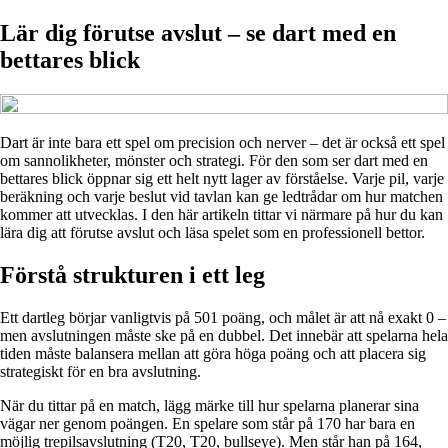
Lär dig förutse avslut – se dart med en
bettares blick
Dart är inte bara ett spel om precision och nerver – det är också ett spel
om sannolikheter, mönster och strategi. För den som ser dart med en
bettares blick öppnar sig ett helt nytt lager av förståelse. Varje pil, varje
beräkning och varje beslut vid tavlan kan ge ledtrådar om hur matchen
kommer att utvecklas. I den här artikeln tittar vi närmare på hur du kan
lära dig att förutse avslut och läsa spelet som en professionell bettor.
Förstå strukturen i ett leg
Ett dartleg börjar vanligtvis på 501 poäng, och målet är att nå exakt 0 –
men avslutningen måste ske på en dubbel. Det innebär att spelarna hela
tiden måste balansera mellan att göra höga poäng och att placera sig
strategiskt för en bra avslutning.
När du tittar på en match, lägg märke till hur spelarna planerar sina
vägar ner genom poängen. En spelare som står på 170 har bara en
möjlig trepilsavslutning (T20, T20, bullseye). Men står han på 164,