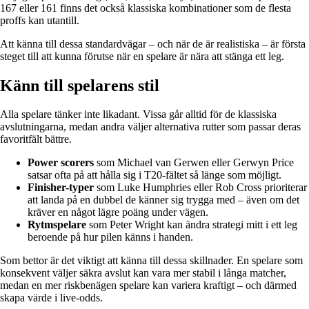
167 eller 161 finns det också klassiska kombinationer som de flesta
proffs kan utantill.
Att känna till dessa standardvägar – och när de är realistiska – är första
steget till att kunna förutse när en spelare är nära att stänga ett leg.
Känn till spelarens stil
Alla spelare tänker inte likadant. Vissa går alltid för de klassiska
avslutningarna, medan andra väljer alternativa rutter som passar deras
favoritfält bättre.
Power scorers
som Michael van Gerwen eller Gerwyn Price
satsar ofta på att hålla sig i T20-fältet så länge som möjligt.
Finisher-typer
som Luke Humphries eller Rob Cross prioriterar
att landa på en dubbel de känner sig trygga med – även om det
kräver en något lägre poäng under vägen.
Rytmspelare
som Peter Wright kan ändra strategi mitt i ett leg
beroende på hur pilen känns i handen.
Som bettor är det viktigt att känna till dessa skillnader. En spelare som
konsekvent väljer säkra avslut kan vara mer stabil i långa matcher,
medan en mer riskbenägen spelare kan variera kraftigt – och därmed
skapa värde i live-odds.