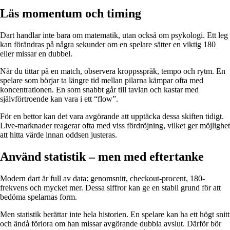
Läs momentum och timing
Dart handlar inte bara om matematik, utan också om psykologi. Ett leg
kan förändras på några sekunder om en spelare sätter en viktig 180
eller missar en dubbel.
När du tittar på en match, observera kroppsspråk, tempo och rytm. En
spelare som börjar ta längre tid mellan pilarna kämpar ofta med
koncentrationen. En som snabbt går till tavlan och kastar med
självförtroende kan vara i ett “flow”.
För en bettor kan det vara avgörande att upptäcka dessa skiften tidigt.
Live-marknader reagerar ofta med viss fördröjning, vilket ger möjlighet
att hitta värde innan oddsen justeras.
Använd statistik – men med eftertanke
Modern dart är full av data: genomsnitt, checkout-procent, 180-
frekvens och mycket mer. Dessa siffror kan ge en stabil grund för att
bedöma spelarnas form.
Men statistik berättar inte hela historien. En spelare kan ha ett högt snitt
och ändå förlora om han missar avgörande dubbla avslut. Därför bör