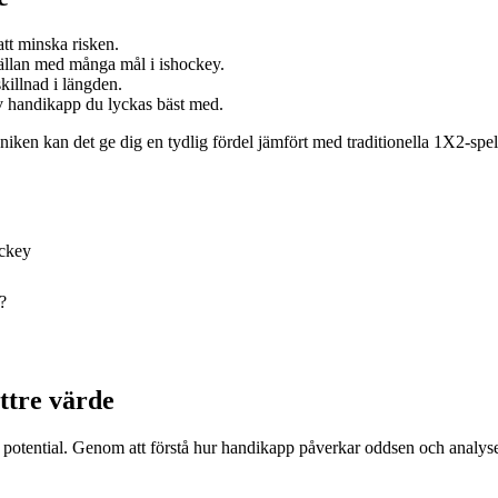
att minska risken.
sällan med många mål i ishockey.
killnad i längden.
 av handikapp du lyckas bäst med.
ken kan det ge dig en tydlig fördel jämfört med traditionella 1X2-spel
ockey
?
ttre värde
ch potential. Genom att förstå hur handikapp påverkar oddsen och ana