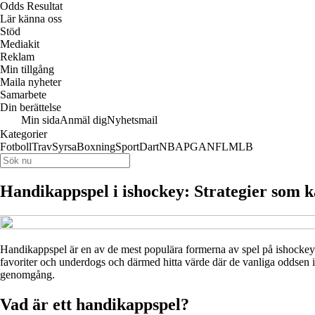
Odds Resultat
Lär känna oss
Stöd
Mediakit
Reklam
Min tillgång
Maila nyheter
Samarbete
Din berättelse
Min sida
Anmäl dig
Nyhetsmail
Kategorier
Fotboll
Trav
Syrsa
Boxning
Sport
Dart
NBA
PGA
NFL
MLB
Handikappspel i ishockey: Strategier som k
Handikappspel är en av de mest populära formerna av spel på ishockey 
favoriter och underdogs och därmed hitta värde där de vanliga oddsen in
genomgång.
Vad är ett handikappspel?