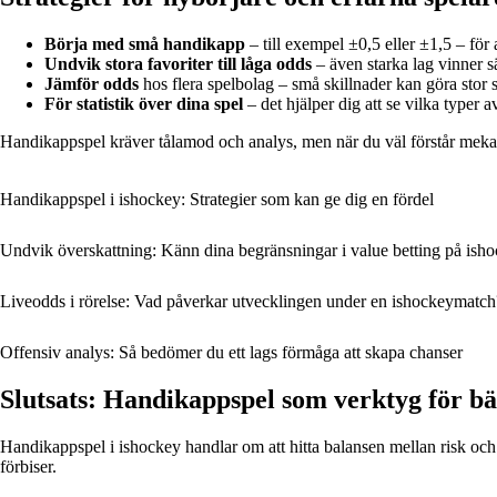
Börja med små handikapp
– till exempel ±0,5 eller ±1,5 – för 
Undvik stora favoriter till låga odds
– även starka lag vinner 
Jämför odds
hos flera spelbolag – små skillnader kan göra stor s
För statistik över dina spel
– det hjälper dig att se vilka typer
Handikappspel kräver tålamod och analys, men när du väl förstår mekani
Handikappspel i ishockey: Strategier som kan ge dig en fördel
Undvik överskattning: Känn dina begränsningar i value betting på ish
Liveodds i rörelse: Vad påverkar utvecklingen under en ishockeymatch
Offensiv analys: Så bedömer du ett lags förmåga att skapa chanser
Slutsats: Handikappspel som verktyg för bä
Handikappspel i ishockey handlar om att hitta balansen mellan risk o
förbiser.