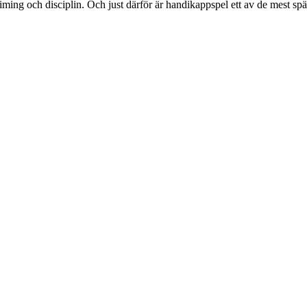
ming och disciplin. Och just därför är handikappspel ett av de mest spä