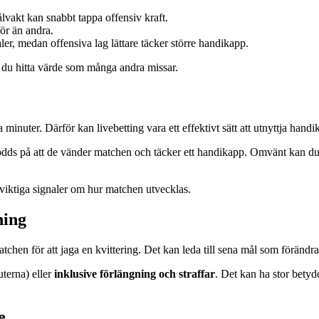
ålvakt kan snabbt tappa offensiv kraft.
för än andra.
er, medan offensiva lag lättare täcker större handikapp.
n du hitta värde som många andra missar.
inuter. Därför kan livebetting vara ett effektivt sätt att utnyttja handi
 odds på att de vänder matchen och täcker ett handikapp. Omvänt kan du 
 viktiga signaler om hur matchen utvecklas.
ning
 matchen för att jaga en kvittering. Det kan leda till sena mål som förändr
terna) eller
inklusive förlängning och straffar
. Det kan ha stor betyd
e