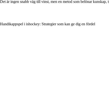
Det är ingen snabb väg till vinst, men en metod som belönar kunskap, ti
Handikappspel i ishockey: Strategier som kan ge dig en fördel