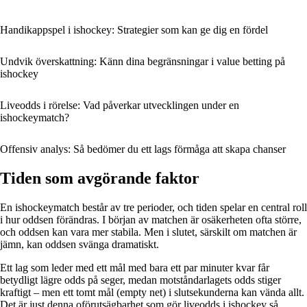
Handikappspel i ishockey: Strategier som kan ge dig en fördel
Undvik överskattning: Känn dina begränsningar i value betting på
ishockey
Liveodds i rörelse: Vad påverkar utvecklingen under en
ishockeymatch?
Offensiv analys: Så bedömer du ett lags förmåga att skapa chanser
Tiden som avgörande faktor
En ishockeymatch består av tre perioder, och tiden spelar en central roll
i hur oddsen förändras. I början av matchen är osäkerheten ofta större,
och oddsen kan vara mer stabila. Men i slutet, särskilt om matchen är
jämn, kan oddsen svänga dramatiskt.
Ett lag som leder med ett mål med bara ett par minuter kvar får
betydligt lägre odds på seger, medan motståndarlagets odds stiger
kraftigt – men ett tomt mål (empty net) i slutsekunderna kan vända allt.
Det är just denna oförutsägbarhet som gör liveodds i ishockey så