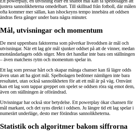
Ett powerplay, en utvisning eller ett snabbt mål kan få spelbolagen att
justera sannolikheterna omedelbart. Till skillnad från fotboll, där målen
ofta kommer mer sällan, kan ishockeyns tempo innebära att oddsen
ändras flera gånger under bara några minuter.
Mål, utvisningar och momentum
De mest uppenbara faktorerna som påverkar liveoddsen är mål och
utvisningar. När ett lag gör mål sjunker oddset på att de vinner, medan
motståndarlagets odds stiger. Men det handlar inte bara om ställningen
– även matchens rytm och momentum spelar in.
Ett lag som pressar hårt och skapar många chanser kan få lägre odds
även utan att ha gjort mål. Spelbolagen bedömer nämligen inte bara
resultatet, utan också sannolikheten för att ett mål är på väg. Omvänt
kan ett lag som tappar greppet om spelet se oddsen röra sig emot dem,
även om ställningen är oförändrad.
Utvisningar har också stor betydelse. Ett powerplay ökar chansen för
mål markant, och det syns direkt i oddsen. Ju längre tid ett lag spelar i
numerärt underläge, desto mer förändras sannolikheterna.
Statistik och algoritmer bakom siffrorna